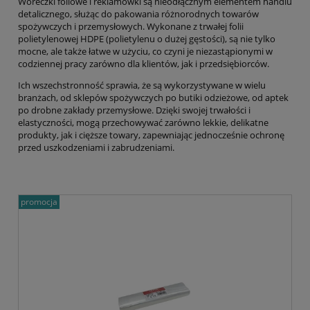
Woreczki foliowe i reklamówki są nieodłącznym elementem handlu
detalicznego, służąc do pakowania różnorodnych towarów
spożywczych i przemysłowych. Wykonane z trwałej folii
polietylenowej HDPE (polietylenu o dużej gęstości), są nie tylko
mocne, ale także łatwe w użyciu, co czyni je niezastąpionymi w
codziennej pracy zarówno dla klientów, jak i przedsiębiorców.
Ich wszechstronność sprawia, że są wykorzystywane w wielu
branżach, od sklepów spożywczych po butiki odzieżowe, od aptek
po drobne zakłady przemysłowe. Dzięki swojej trwałości i
elastyczności, mogą przechowywać zarówno lekkie, delikatne
produkty, jak i cięższe towary, zapewniając jednocześnie ochronę
przed uszkodzeniami i zabrudzeniami.
promocja