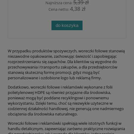
5,39 zł
Najniższa cena:
4,38 zł
Cena netto:
do koszyka
W przypadku produktów spożywczych, woreczki foliowe stanowią
niezawodne opakowanie, zachowując świeżość i zapobiegając
rozprzestrzenianiu się zapachów. Dla klientów są wygodne do
przechowywania i transportu zakupów, a dla przedsiębiorców
stanowią skuteczną formę promocji, gdyż mogą być
personalizowane i ozdobione logo lub reklamą firmy.
Dodatkowo, woreczki foliowe i reklamówki wykonane z folii
polietylenowej HDPE są również przyjazne dla środowiska,
ponieważ mogą być poddane recyklingowi i ponownemu
wykorzystaniu. Dzięki temu, choć są niezwykle użyteczne w
codziennej działalności handlowej, nie generują one nadmiernego
obciążenia dla środowiska naturalnego.
Woreczki foliowe i reklamówki spełniają wiele istotnych funkcji w
handlu detalicznym, zapewniając zarówno praktyczne rozwiązania
dla przedsiębiorców, jak i wygodę dla klientów, jednocześnie