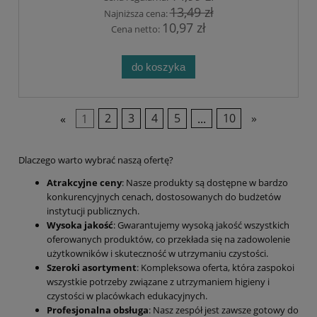
13,49 zł
Najniższa cena:
10,97 zł
Cena netto:
do koszyka
«
1
2
3
4
5
...
10
»
Dlaczego warto wybrać naszą ofertę?
Atrakcyjne ceny
: Nasze produkty są dostępne w bardzo
konkurencyjnych cenach, dostosowanych do budżetów
instytucji publicznych.
Wysoka jakość
: Gwarantujemy wysoką jakość wszystkich
oferowanych produktów, co przekłada się na zadowolenie
użytkowników i skuteczność w utrzymaniu czystości.
Szeroki asortyment
: Kompleksowa oferta, która zaspokoi
wszystkie potrzeby związane z utrzymaniem higieny i
czystości w placówkach edukacyjnych.
Profesjonalna obsługa
: Nasz zespół jest zawsze gotowy do