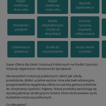
Papier
Papier
Ręczniki
toaletowy
toaletowy
papierowe zz
duża rolka
mała rolka
Mydła
Kuchnia:
Dozowniki i
antybakteryjne
naczynia,
podajniki
i środki do
zmywarki,
dezynfekcji
odtłuszczacze
Odświeżacze
Środki do
Kosze i worki
powietrza
mycia łazienek
na śmieci
Super Oferta dla Szkół i Instytucji Publicznych na Środki Czystości,
Artykuły Higieniczne i Akcesoria do Sprzątania!
Dla wszystkich instytucji publicznych, takich jak szkoły,
przedszkola, żłobki, uczelnie wyższe i inne placówki edukacyjne,
przygotowaliśmy wyjątkową ofertę na szeroką gamę produktów
do utrzymania czystości i higieny. Nasze produkty wyróżniają się
wysoką jakością i atrakcyjnymi cenami, które dostosowane są do
budżetów instytucji publicznych.
Co oferujemy?