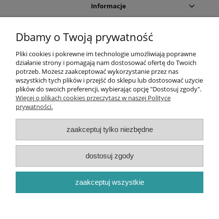
Informacje
Moje konto
Dbamy o Twoją prywatność
Pliki cookies i pokrewne im technologie umożliwiają poprawne
Sklep internetowy:
działanie strony i pomagają nam dostosować ofertę do Twoich
potrzeb. Możesz zaakceptować wykorzystanie przez nas
Dział handlowy
wszystkich tych plików i przejść do sklepu lub dostosować użycie
plików do swoich preferencji, wybierając opcję "Dostosuj zgody".
Więcej o plikach cookies przeczytasz w naszej Polityce
Dział handlowy:
prywatności.
Dane firmy:
zaakceptuj tylko niezbędne
dostosuj zgody
Centrum Higieny Efekt Sp. z o.o. | Tadeusza Boya Żeleńskiego
108C | 40-750 Katowice | mBank 41 1140 2004 0000 3102 8005
8170
zaakceptuj wszystkie
pokaż pełną wersję strony
Sklep internetowy Shoper Premium