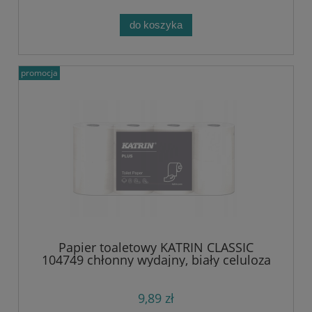
do koszyka
promocja
Papier toaletowy KATRIN CLASSIC
104749 chłonny wydajny, biały celuloza
23m 8 rolek
9,89 zł