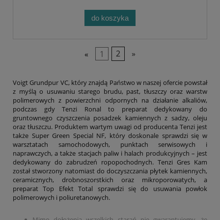
do koszyka
«
1
2
»
Voigt Grundpur VC, który znajdą Państwo w naszej ofercie powstał
z myślą o usuwaniu starego brudu, past, tłuszczy oraz warstw
polimerowych z powierzchni odpornych na działanie alkaliów,
podczas gdy Tenzi Ronal to preparat dedykowany do
gruntownego czyszczenia posadzek kamiennych z sadzy, oleju
oraz tłuszczu. Produktem wartym uwagi od producenta Tenzi jest
także Super Green Special NF, który doskonale sprawdzi się w
warsztatach samochodowych, punktach serwisowych i
naprawczych, a także stacjach paliw i halach produkcyjnych – jest
dedykowany do zabrudzeń ropopochodnych. Tenzi Gres Kam
został stworzony natomiast do doczyszczania płytek kamiennych,
ceramicznych, drobnoszorstkich oraz mikroporowatych, a
preparat Top Efekt Total sprawdzi się do usuwania powłok
polimerowych i poliuretanowych.
Mimo dołożenia wszelkich starań nie gwarantujemy, że