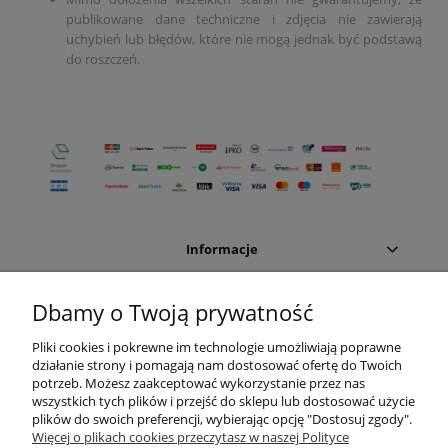
publikowane dane techniczne i zdjęcia nie zawierają
uchybień lub błędów, które nie mogą jednak być podstawą
do roszczeń.
Informacje
Moje konto
Dbamy o Twoją prywatność
Pliki cookies i pokrewne im technologie umożliwiają poprawne
Sklep internetowy:
działanie strony i pomagają nam dostosować ofertę do Twoich
potrzeb. Możesz zaakceptować wykorzystanie przez nas
Dział handlowy
wszystkich tych plików i przejść do sklepu lub dostosować użycie
plików do swoich preferencji, wybierając opcję "Dostosuj zgody".
Więcej o plikach cookies przeczytasz w naszej Polityce