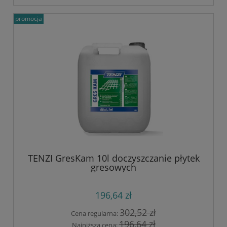
promocja
TENZI GresKam 10l doczyszczanie płytek
gresowych
196,64 zł
302,52 zł
Cena regularna:
196,64 zł
Najniższa cena: