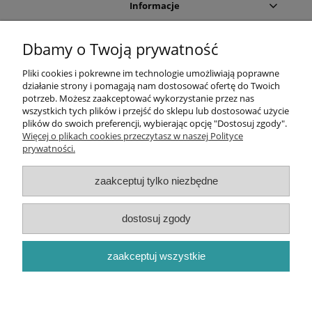
Informacje
Moje konto
Dbamy o Twoją prywatność
Pliki cookies i pokrewne im technologie umożliwiają poprawne
Sklep internetowy:
działanie strony i pomagają nam dostosować ofertę do Twoich
potrzeb. Możesz zaakceptować wykorzystanie przez nas
Dział handlowy
wszystkich tych plików i przejść do sklepu lub dostosować użycie
plików do swoich preferencji, wybierając opcję "Dostosuj zgody".
Więcej o plikach cookies przeczytasz w naszej Polityce
Dział handlowy:
prywatności.
Dane firmy:
zaakceptuj tylko niezbędne
dostosuj zgody
Centrum Higieny Efekt Sp. z o.o. | Tadeusza Boya Żeleńskiego
108C | 40-750 Katowice | mBank 41 1140 2004 0000 3102 8005
zaakceptuj wszystkie
8170
pokaż pełną wersję strony
Sklep internetowy Shoper Premium