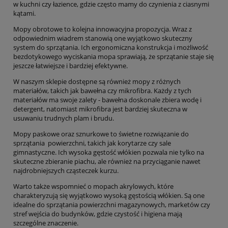
w kuchni czy łazience, gdzie często mamy do czynienia z ciasnymi
kątami.
Mopy obrotowe to kolejna innowacyjna propozycja. Wraz z
odpowiednim wiadrem stanowią one wyjątkowo skuteczny
system do sprzątania. Ich ergonomiczna konstrukcja i możliwość
bezdotykowego wyciskania mopa sprawiają, że sprzątanie staje się
jeszcze łatwiejsze i bardziej efektywne.
W naszym sklepie dostępne są również mopy z różnych
materiałów, takich jak bawełna czy mikrofibra. Każdy z tych
materiałów ma swoje zalety - bawełna doskonale zbiera wodę i
detergent, natomiast mikrofibra jest bardziej skuteczna w
usuwaniu trudnych plam i brudu.
Mopy paskowe oraz sznurkowe to świetne rozwiązanie do
sprzątania powierzchni, takich jak korytarze czy sale
gimnastyczne. Ich wysoka gęstość włókien pozwala nie tylko na
skuteczne zbieranie piachu, ale również na przyciąganie nawet
najdrobniejszych cząsteczek kurzu.
Warto także wspomnieć o mopach akrylowych, które
charakteryzują się wyjątkowo wysoką gęstością włókien. Są one
idealne do sprzątania powierzchni magazynowych, marketów czy
stref wejścia do budynków, gdzie czystość i higiena mają
szczególne znaczenie.