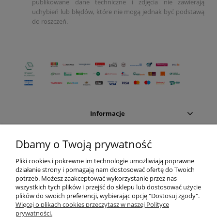
publikowane dane techniczne i zdjęcia nie zawierają
uchybień lub błędów, które nie mogą jednak być podstawą
do roszczeń.
Informacje
Moje konto
Dbamy o Twoją prywatność
Pliki cookies i pokrewne im technologie umożliwiają poprawne
Sklep internetowy:
działanie strony i pomagają nam dostosować ofertę do Twoich
potrzeb. Możesz zaakceptować wykorzystanie przez nas
Dział handlowy
wszystkich tych plików i przejść do sklepu lub dostosować użycie
plików do swoich preferencji, wybierając opcję "Dostosuj zgody".
Więcej o plikach cookies przeczytasz w naszej Polityce
Dział handlowy:
prywatności.