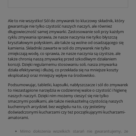
Ale to nie wszystko! Sól do zmywarek to kluczowy składnik, który
gwarantuje nie tylko czystość naszych naczyń, ale również
długowieczność samej zmywarki. Zastosowanie soli przy każdym
cyklu zmywania sprawia, że nasze naczynia nie tylko błyszczą
kryształowym połyskiem, ale także są wolne od osadzającego się
kamienia. Składniki zawarte w soli do zmywarek nie tylko
zmiękczają wodę, co sprawia, że nasze naczynia są czystsze, ale
także chronią naszą zmywarkę przed szkodliwym działaniem
korozji. Dzięki regularnemu stosowaniu soli, nasza zmywarka
działa efektywniej i dłużej, co przekłada się na mniejsze koszty
eksploatacji oraz mniejszy wpływ na środowisko.
Podsumowując, tabletki, kapsułki, nabłyszczacze i sól do zmywarek
to niezastąpione narzędzia w codziennej walce o czystość i higienę
naszych naczyń. Dzięki nim możemy cieszyć się nie tylko
smacznymi posiłkami, ale także nieskazitelną czystością naszych
kuchennych arcydzieł, bez względu na to, czy jesteśmy
doświadczonymi kucharzami czy też początkującymi kucharzami-
amatorami.
Mimo dołożenia wszelkich starań nie gwarantujemy, że