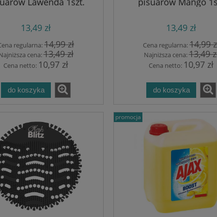
suarów Lawenda 1szt.
pisuarów Mango 1s
13,49 zł
13,49 zł
14,99 zł
14,99 z
Cena regularna:
Cena regularna:
13,49 zł
13,49 z
Najniższa cena:
Najniższa cena:
10,97 zł
10,97 zł
Cena netto:
Cena netto:
do koszyka
do koszyka
promocja