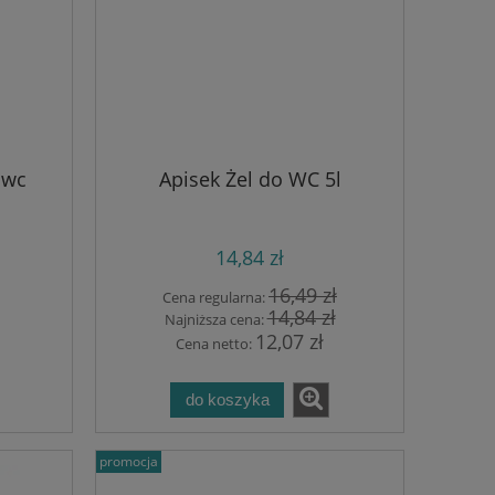
 wc
Apisek Żel do WC 5l
14,84 zł
16,49 zł
Cena regularna:
14,84 zł
Najniższa cena:
12,07 zł
Cena netto:
do koszyka
promocja