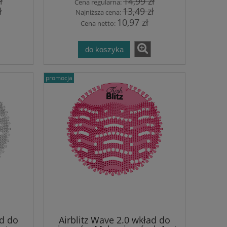
ł
14,99 zł
Cena regularna:
ł
13,49 zł
Najniższa cena:
10,97 zł
Cena netto:
do koszyka
promocja
ad do
Airblitz Wave 2.0 wkład do