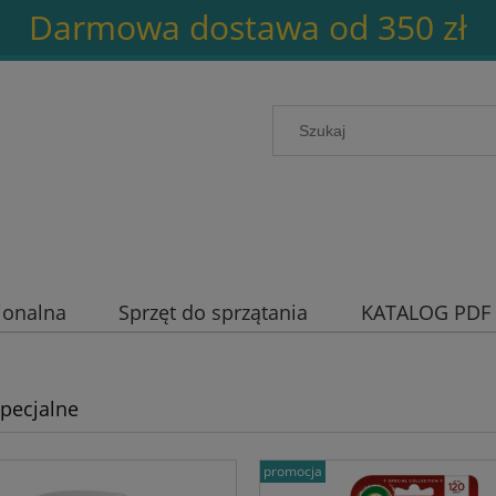
Darmowa dostawa od 350 zł
jonalna
Sprzęt do sprzątania
KATALOG PDF
specjalne
promocja