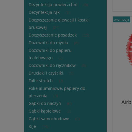
Dezynfekcja powierzchni
(9)
Dezynfekcja rąk
(3)
promocja
Doczyszczanie elewacji i kostki
brukowej
(24)
Doczyszczanie posadzek
(25)
Dozowniki do mydła
(6)
Dozowniki do papieru
toaletowego
(2)
Dozowniki do ręczników
(5)
Druciaki i czyściki
(5)
Folie stretch
(2)
Folie aluminiowe, papiery do
pieczenia
(3)
Airb
Gąbki do naczyń
(6)
Gąbki kąpielowe
(2)
Gąbki samochodowe
(0)
Kije
(14)