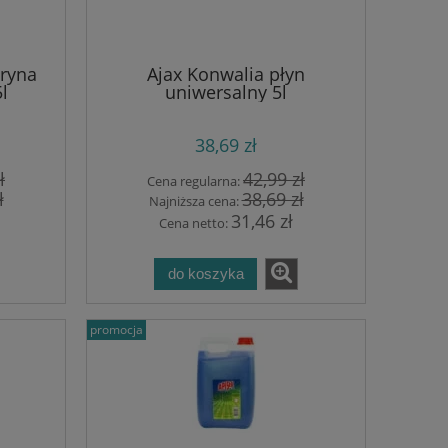
tryna
Ajax Konwalia płyn
l
uniwersalny 5l
38,69 zł
ł
42,99 zł
Cena regularna:
ł
38,69 zł
Najniższa cena:
31,46 zł
Cena netto:
do koszyka
promocja