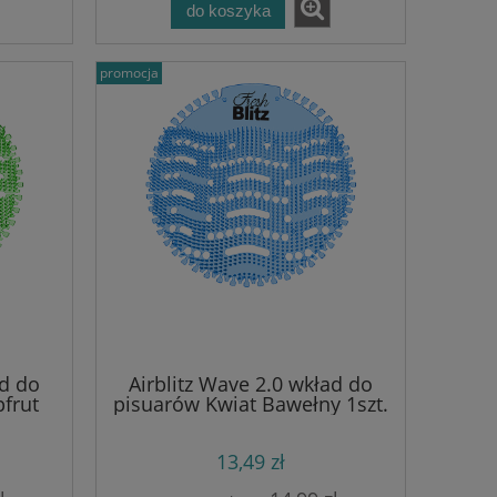
do koszyka
promocja
ad do
Airblitz Wave 2.0 wkład do
frut
pisuarów Kwiat Bawełny 1szt.
13,49 zł