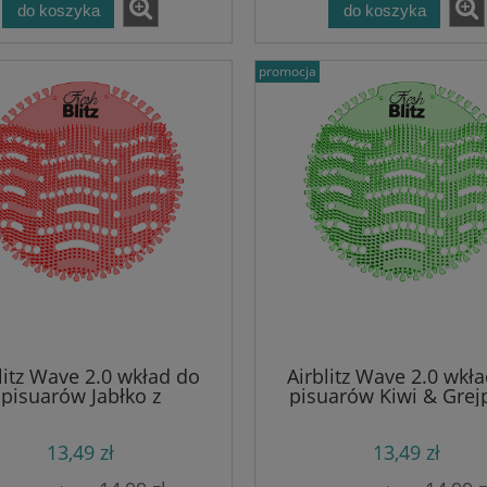
do koszyka
do koszyka
promocja
litz Wave 2.0 wkład do
Airblitz Wave 2.0 wkł
pisuarów Jabłko z
pisuarów Kiwi & Grejp
cynamonem 1szt
1szt
13,49 zł
13,49 zł