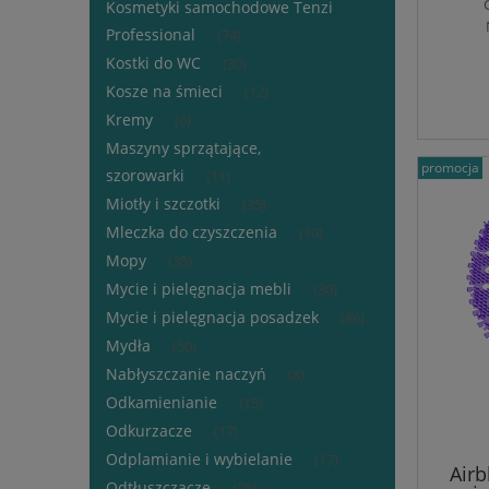
Kosmetyki samochodowe Tenzi
Professional
(74)
Kostki do WC
(30)
Kosze na śmieci
(12)
Kremy
(6)
Maszyny sprzątające,
promocja
szorowarki
(11)
Miotły i szczotki
(35)
Mleczka do czyszczenia
(10)
Mopy
(35)
Mycie i pielęgnacja mebli
(30)
Mycie i pielęgnacja posadzek
(86)
Mydła
(50)
Nabłyszczanie naczyń
(8)
Odkamienianie
(15)
Odkurzacze
(17)
Odplamianie i wybielanie
(17)
Airb
Odtłuszczacze
(25)