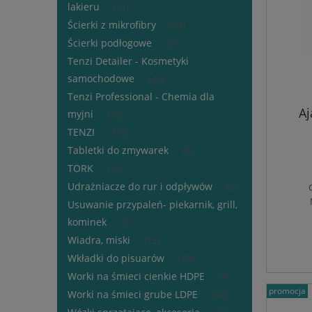
lakieru
(11)
Ścierki z mikrofibry
(64)
Ścierki podłogowe
(6)
Tenzi Detailer - Kosmetyki
samochodowe
(43)
Tenzi Professional - Chemia dla
Aj
myjni
(72)
TENZI
(157)
Tabletki do zmywarek
(6)
TORK
(16)
Udrażniacze do rur i odpływów
(6)
Usuwanie przypaleń- piekarnik, grill,
kominek
(9)
Wiadra, miski
(15)
Wkładki do pisuarów
(12)
Worki na śmieci cienkie HDPE
(4)
promocja
Worki na śmieci grube LDPE
(34)