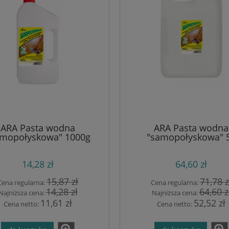
ARA Pasta wodna
ARA Pasta wodna
amopołyskowa" 1000g
"samopołyskowa" 
14,28 zł
64,60 zł
15,87 zł
71,78 z
Cena regularna:
Cena regularna:
14,28 zł
64,60 z
Najniższa cena:
Najniższa cena:
11,61 zł
52,52 zł
Cena netto:
Cena netto: