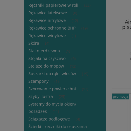
Ręczniki papierowe w roli
(22)
Rękawice lateksowe
(0)
Rękawice nitrylowe
Ai
(12)
pis
Rękawice ochronne BHP
(19)
Rękawice winylowe
(1)
Skóra
(4)
Stal nierdzewna
(5)
Stojaki na czyściwo
(6)
Stelaże do mopów
(12)
Suszarki do rąk i włosów
(19)
Szampony
(1)
Szorowanie powierzchni
(12)
Szyby, lustra
promocja
(25)
Systemy do mycia okien/
posadzek
(11)
Ściągacze podłogowe
(4)
Ścierki i ręczniki do osuszania