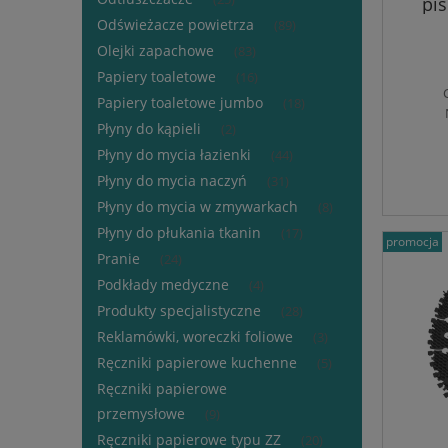
pi
Odświeżacze powietrza
(89)
Olejki zapachowe
(83)
Papiery toaletowe
(16)
Papiery toaletowe jumbo
(18)
Płyny do kąpieli
(2)
Płyny do mycia łazienki
(44)
Płyny do mycia naczyń
(31)
Płyny do mycia w zmywarkach
(8)
Płyny do płukania tkanin
(17)
promocja
Pranie
(24)
Podkłady medyczne
(4)
Produkty specjalistyczne
(28)
Reklamówki, woreczki foliowe
(3)
Ręczniki papierowe kuchenne
(5)
Ręczniki papierowe
przemysłowe
(9)
Ręczniki papierowe typu ZZ
(20)