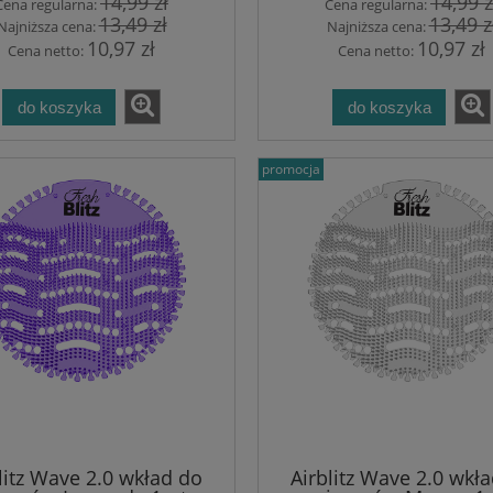
14,99 zł
14,99 z
Cena regularna:
Cena regularna:
13,49 zł
13,49 z
Najniższa cena:
Najniższa cena:
10,97 zł
10,97 zł
Cena netto:
Cena netto:
do koszyka
do koszyka
promocja
litz Wave 2.0 wkład do
Airblitz Wave 2.0 wkł