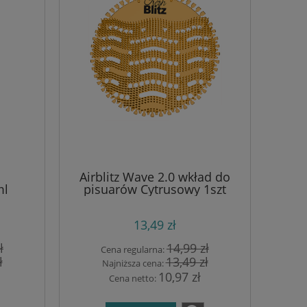
Airblitz Wave 2.0 wkład do
ml
pisuarów Cytrusowy 1szt
y
13,49 zł
ł
14,99 zł
Cena regularna:
ł
13,49 zł
Najniższa cena:
10,97 zł
Cena netto: