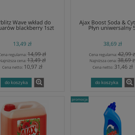
rblitz Wave wkład do
Ajax Boost Soda & Cy
uarów blackberry 1szt
Płyn uniwersalny 5
13,49 zł
38,69 zł
14,99 zł
42,99 z
Cena regularna:
Cena regularna:
13,49 zł
38,69 z
Najniższa cena:
Najniższa cena:
10,97 zł
31,46 zł
Cena netto:
Cena netto:
do koszyka
do koszyka
promocja