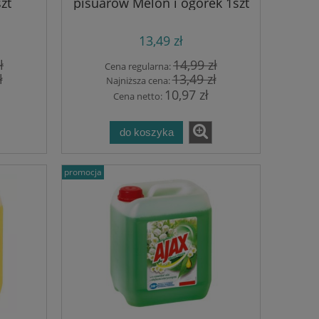
zt
pisuarów Melon i ogórek 1szt
13,49 zł
ł
14,99 zł
Cena regularna:
ł
13,49 zł
Najniższa cena:
10,97 zł
Cena netto:
do koszyka
promocja