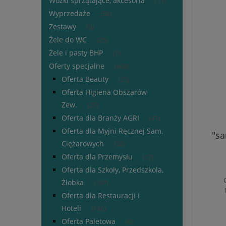
Wózki sprzątające, akcesoria
(13)
Wyprzedaże
(58)
Zestawy
(0)
Żele do WC
(25)
Żele i pasty BHP
(9)
Oferty specjalne
(468)
Oferta Beauty
(25)
Oferta Higiena Obszarów
Zew.
(23)
Oferta dla Branży AGRI
(41)
Oferta dla Myjni Ręcznej Sam.
"s
Ciężarowych
(30)
Oferta dla Przemysłu
(37)
Oferta dla Szkoły, Przedszkola,
Żłobka
(197)
Oferta dla Restauracji i
Hoteli
(186)
Oferta Paletowa
(0)