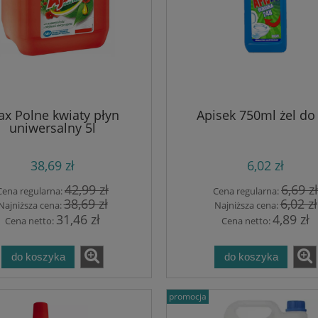
ax Polne kwiaty płyn
Apisek 750ml żel do
uniwersalny 5l
38,69 zł
6,02 zł
42,99 zł
6,69 zł
Cena regularna:
Cena regularna:
38,69 zł
6,02 zł
Najniższa cena:
Najniższa cena:
31,46 zł
4,89 zł
Cena netto:
Cena netto:
do koszyka
do koszyka
promocja