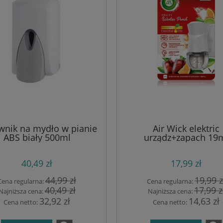
nik na mydło w pianie
Air Wick elektric
ABS biały 500ml
urządz+zapach 19
sangria/przypraw
40,49 zł
17,99 zł
44,99 zł
19,99 z
Cena regularna:
Cena regularna:
40,49 zł
17,99 z
Najniższa cena:
Najniższa cena:
32,92 zł
14,63 zł
Cena netto:
Cena netto: