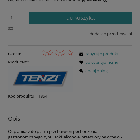
Jeżeli produkt j
30 dni, wyświetl
do koszyka
momentu, kiedy 
sprzedaży.
szt.
dodaj do przechowalni
Ocena:
zapytaj o produkt
Producent:
poleć znajomemu
dodaj opinię
Kod produktu:
1854
Opis
Odplamiacz do plam i przebarwień pochodzenia
gastronomicznego typu: soki, alkohole, przetwory owocowo –