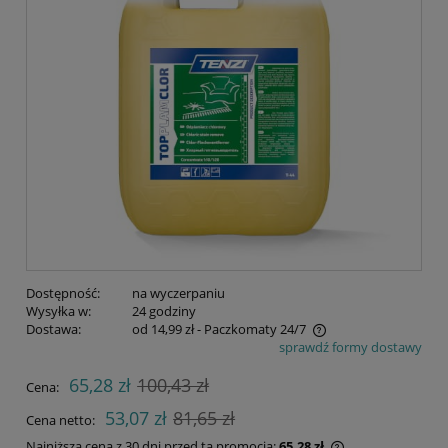
Dostępność:
na wyczerpaniu
Wysyłka w:
24 godziny
Dostawa:
od 14,99 zł
- Paczkomaty 24/7
sprawdź formy dostawy
Cena nie zawiera ewentualnych kosztów płatności
65,28 zł
100,43 zł
Cena:
53,07 zł
81,65 zł
Cena netto:
Najniższa cena z 30 dni przed tą promocją:
65,28 zł