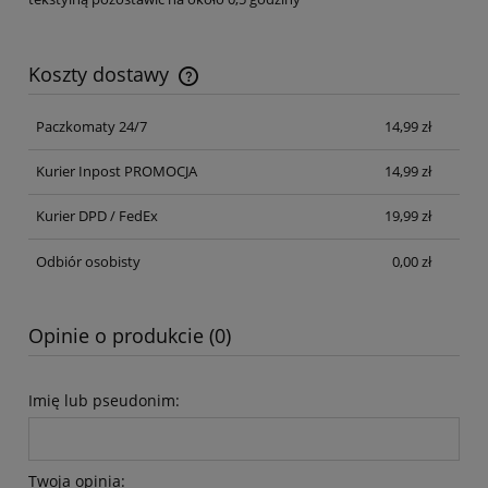
Koszty dostawy
Cena nie zawiera ewentualnych kosztów płatności
Paczkomaty 24/7
14,99 zł
Kurier Inpost PROMOCJA
14,99 zł
Kurier DPD / FedEx
19,99 zł
Odbiór osobisty
0,00 zł
Opinie o produkcie (0)
Imię lub pseudonim:
Twoja opinia: