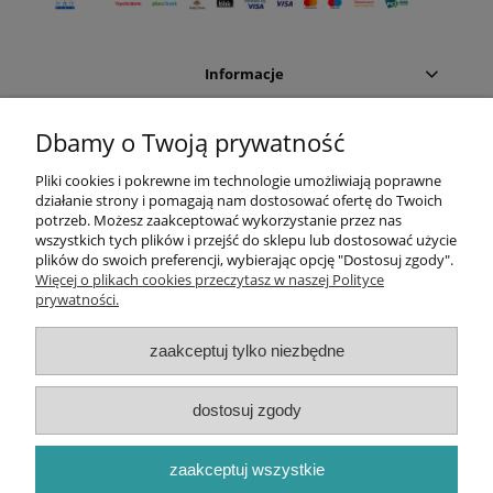
Informacje
Moje konto
Dbamy o Twoją prywatność
Pliki cookies i pokrewne im technologie umożliwiają poprawne
Sklep internetowy:
działanie strony i pomagają nam dostosować ofertę do Twoich
potrzeb. Możesz zaakceptować wykorzystanie przez nas
Dział handlowy
wszystkich tych plików i przejść do sklepu lub dostosować użycie
plików do swoich preferencji, wybierając opcję "Dostosuj zgody".
Więcej o plikach cookies przeczytasz w naszej Polityce
Dział handlowy:
prywatności.
Dane firmy:
zaakceptuj tylko niezbędne
dostosuj zgody
Centrum Higieny Efekt Sp. z o.o. | Tadeusza Boya Żeleńskiego
108C | 40-750 Katowice | mBank 41 1140 2004 0000 3102 8005
zaakceptuj wszystkie
8170