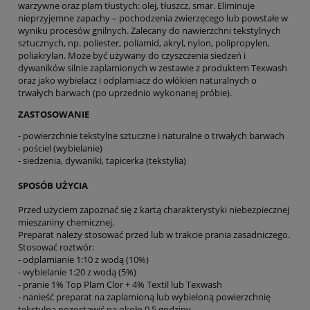
warzywne oraz plam tłustych: olej, tłuszcz, smar. Eliminuje
nieprzyjemne zapachy – pochodzenia zwierzęcego lub powstałe w
wyniku procesów gnilnych. Zalecany do nawierzchni tekstylnych
sztucznych, np. poliester, poliamid, akryl, nylon, polipropylen,
poliakrylan. Może być używany do czyszczenia siedzeń i
dywaników silnie zaplamionych w zestawie z produktem Texwash
oraz jako wybielacz i odplamiacz do włókien naturalnych o
trwałych barwach (po uprzednio wykonanej próbie).
ZASTOSOWANIE
- powierzchnie tekstylne sztuczne i naturalne o trwałych barwach
- pościel (wybielanie)
- siedzenia, dywaniki, tapicerka (tekstylia)
SPOSÓB UŻYCIA
Przed użyciem zapoznać się z kartą charakterystyki niebezpiecznej
mieszaniny chemicznej.
Preparat należy stosować przed lub w trakcie prania zasadniczego.
Stosować roztwór:
- odplamianie 1:10 z wodą (10%)
- wybielanie 1:20 z wodą (5%)
- pranie 1% Top Plam Clor + 4% Textil lub Texwash
- nanieść preparat na zaplamioną lub wybieloną powierzchnię
tekstylną pozostawić na około 0,5 godziny