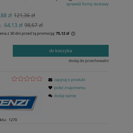
sprawdź formy dostawy
 nie zawiera ewentualnych kosztów
,88 zł
121,36 zł
ności
64,13 zł
98,67 zł
:
cena z 30 dni przed tą promocją:
75,12 zł
żeli produkt jest sprzedawany krócej niż
do koszyka
.
 dni, wyświetlana jest najniższa cena od
mentu, kiedy produkt pojawił się w
dodaj do przechowalni
rzedaży.
zapytaj o produkt
:
poleć znajomemu
dodaj opinię
ktu:
1270