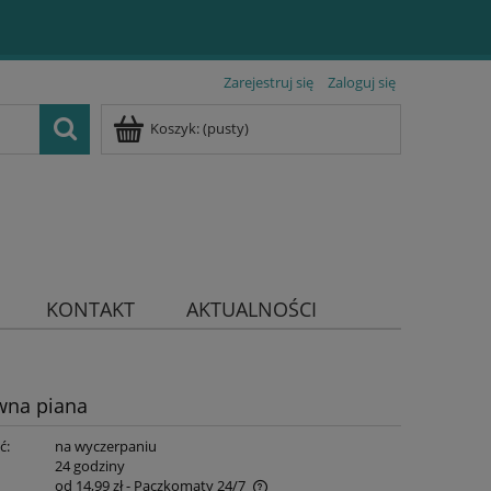
Zarejestruj się
Zaloguj się
Koszyk:
(pusty)
KONTAKT
AKTUALNOŚCI
wna piana
ć:
na wyczerpaniu
:
24 godziny
od 14,99 zł
- Paczkomaty 24/7