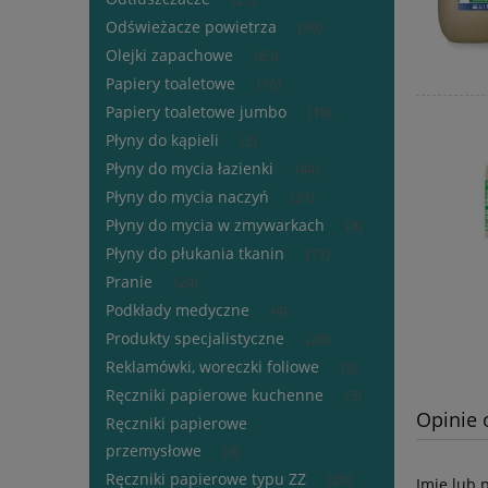
Odświeżacze powietrza
(89)
Olejki zapachowe
(83)
Papiery toaletowe
(16)
Papiery toaletowe jumbo
(18)
Płyny do kąpieli
(2)
Płyny do mycia łazienki
(44)
Płyny do mycia naczyń
(31)
Płyny do mycia w zmywarkach
(8)
Płyny do płukania tkanin
(17)
Pranie
(24)
Podkłady medyczne
(4)
Produkty specjalistyczne
(28)
Reklamówki, woreczki foliowe
(3)
Ręczniki papierowe kuchenne
(5)
Opinie 
Ręczniki papierowe
przemysłowe
(9)
Ręczniki papierowe typu ZZ
(20)
Imię lub 