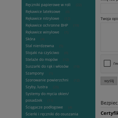
Ręczniki papierowe w roli
(22)
Rękawice lateksowe
(0)
Rękawice nitrylowe
Twoja opi
(12)
Rękawice ochronne BHP
(19)
Rękawice winylowe
(1)
Skóra
(4)
Stal nierdzewna
(5)
Stojaki na czyściwo
(6)
Stelaże do mopów
(12)
Suszarki do rąk i włosów
(19)
Szampony
(1)
Szorowanie powierzchni
(12)
wyślij
Szyby, lustra
(25)
Systemy do mycia okien/
posadzek
(11)
Bezpie
Ściągacze podłogowe
(4)
Certyfi
Ścierki i ręczniki do osuszania