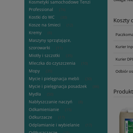
Kosmetyki samochodowe Tenzi
Professional
(74)
Kostki do WC
(30)
Koszty
Kosze na śmieci
(12)
Kremy
(6)
Paczkoma
Maszyny sprzątające,
Kurier I
szorowarki
(11)
Miotły i szczotki
(35)
Kurier DP
Mleczka do czyszczenia
(10)
Mopy
Odbiór os
(35)
Mycie i pielęgnacja mebli
(30)
Mycie i pielęgnacja posadzek
(86)
Produk
Mydła
(50)
Nabłyszczanie naczyń
(8)
Odkamienianie
(15)
Odkurzacze
(17)
Odplamianie i wybielanie
(17)
Odtłuszczacze
(25)