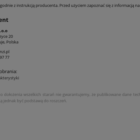
godnie z instrukcją producenta. Przed użyciem zapoznać się z informacją na 
ent
.o.o
zyce 20
je, Polska
zi.pl
97 77
pobrania:
akterystyki
 dołożenia wszelkich starań nie gwarantujemy, że publikowane dane techni
 jednak być podstawą do roszczeń.