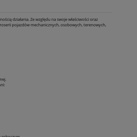
nością działania. Ze względu na swoje właściwości oraz
aroserii pojazdów mechanicznych, osobowych, terenowych,
nej.
ni:
em roboczym