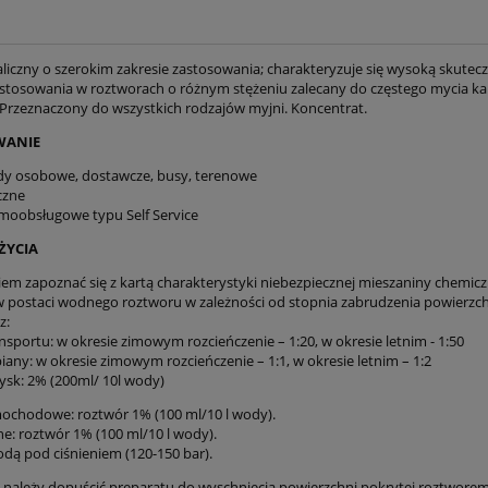
liczny o szerokim zakresie zastosowania; charakteryzuje się wysoką skutecz
stosowania w roztworach o różnym stężeniu zalecany do częstego mycia k
 Przeznaczony do wszystkich rodzajów myjni. Koncentrat.
WANIE
y osobowe, dostawcze, busy, terenowe
czne
amoobsługowe typu Self Service
ŻYCIA
iem zapoznać się z kartą charakterystyki niebezpiecznej mieszaniny chemicz
 postaci wodnego roztworu w zależności od stopnia zabrudzenia powierzch
z:
ansportu: w okresie zimowym rozcieńczenie – 1:20, w okresie letnim - 1:50
piany: w okresie zimowym rozcieńczenie – 1:1, w okresie letnim – 1:2
rysk: 2% (200ml/ 10l wody)
ochodowe: roztwór 1% (100 ml/10 l wody).
ne: roztwór 1% (100 ml/10 l wody).
ą pod ciśnieniem (120-150 bar).
 należy dopuścić preparatu do wyschnięcia powierzchni pokrytej roztwor