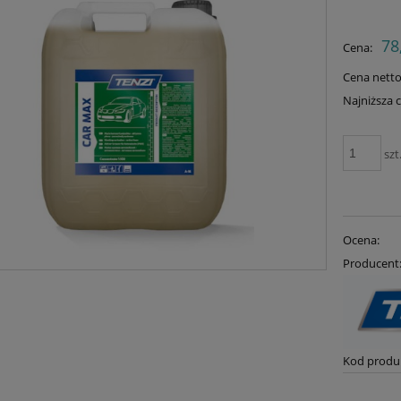
Cena
78
Cena:
płat
Cena netto
Najniższa 
Je
szt
30
mo
sp
Ocena:
Producent
Kod produ