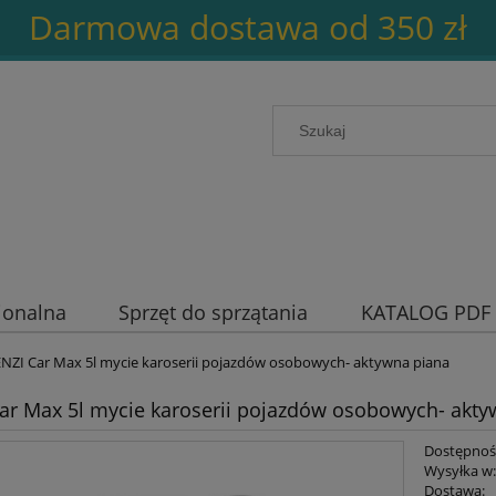
Darmowa dostawa od 350 zł
jonalna
Sprzęt do sprzątania
KATALOG PDF
NZI Car Max 5l mycie karoserii pojazdów osobowych- aktywna piana
ar Max 5l mycie karoserii pojazdów osobowych- akty
Dostępnoś
Wysyłka w
Dostawa: