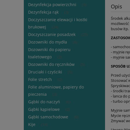
Dezynfekcja powierzchni
(9)
Opis
Dezynfekcja rąk
(3)
Środek alka
Doczyszczanie elewacji i kostki
możliwość 
brukowej
(24)
busów itp.
Doczyszczanie posadzek
(25)
ZASTOSO
Dozowniki do mydła
(6)
- samochod
Dozowniki do papieru
- myjnie rę
toaletowego
(2)
- myjnie s
Dozowniki do ręczników
(5)
SPOSÓB U
Druciaki i czyściki
(5)
Przed użyc
Folie stretch
(2)
Stosować w
Spryskiwac
Folie aluminiowe, papiery do
- środki tr
pieczenia
(3)
- lanca do 
- turbo op
Gąbki do naczyń
(6)
Gąbki kąpielowe
(2)
Myjnie sam
Mycie ręcz
Gąbki samochodowe
(0)
Zmywać wod
Kije
(14)
Uwaga: Nie