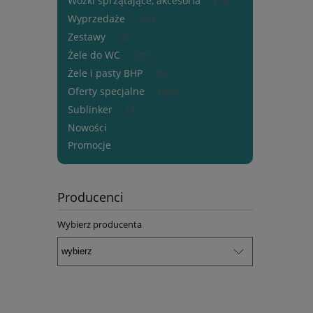
Wózki sprzątające, akcesoria
(13)
Wyprzedaże
(58)
Zestawy
(0)
Żele do WC
(25)
Żele i pasty BHP
(9)
Oferty specjalne
(468)
Sublinker
(3)
Nowości
Promocje
Producenci
Wybierz producenta