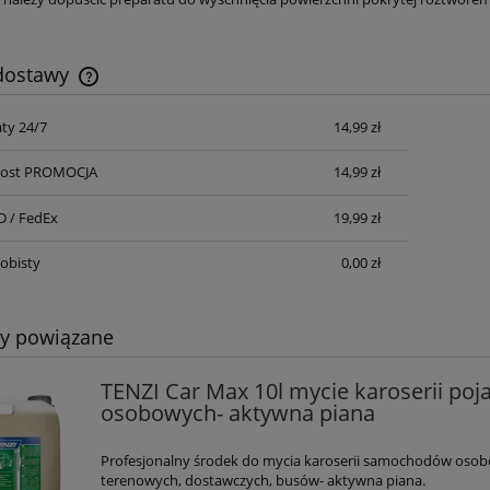
 dostawy
ty 24/7
14,99 zł
Cena nie zawiera ewentualnych kosztów
płatności
npost PROMOCJA
14,99 zł
D / FedEx
19,99 zł
obisty
0,00 zł
ty powiązane
TENZI Car Max 10l mycie karoserii po
osobowych- aktywna piana
Profesjonalny środek do mycia karoserii samochodów oso
terenowych, dostawczych, busów- aktywna piana.