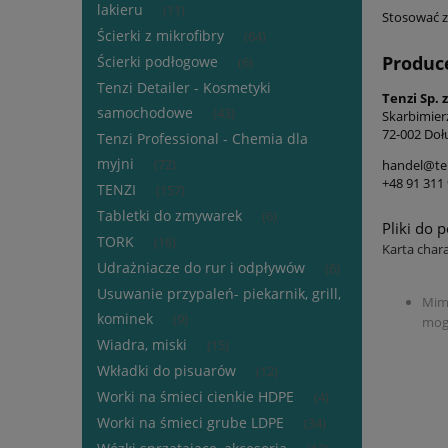
lakieru
(11)
Stosować z
Ścierki z mikrofibry
(64)
Produc
Ścierki podłogowe
(6)
Tenzi Detailer - Kosmetyki
Tenzi Sp. z
samochodowe
(43)
Skarbimier
72-002 Dołu
Tenzi Professional - Chemia dla
myjni
handel@ten
(72)
+48 91 311 
TENZI
(157)
Tabletki do zmywarek
(6)
Pliki do 
TORK
(16)
Karta char
Udrażniacze do rur i odpływów
(6)
Usuwanie przypaleń- piekarnik, grill,
Mimo
kominek
(9)
mogą
Wiadra, miski
(15)
Wkładki do pisuarów
(12)
Worki na śmieci cienkie HDPE
(4)
Worki na śmieci grube LDPE
(34)