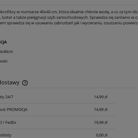
ikrofibry w rozmiarze 40x40 cm, która idealnie chłonie wodę, a co za tym idz
n, luster a także pielęgnacji szyb samochodowych. Sprawdza się zarówno w c
m sprawdza się w usuwaniu zabrudzeń jak i wycieraniu, osuszaniu powierz
CJA
40x40cm
ieski
 dostawy
ty 24/7
14,99 zł
Cena nie zawiera ewentualnych kosztów
płatności
npost PROMOCJA
14,99 zł
D / FedEx
19,99 zł
obisty
0,00 zł