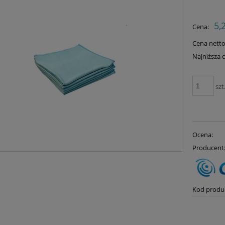
Cena
5,
Cena:
płat
Cena netto
Najniższa 
Jeże
szt
30 d
mom
spr
Ocena:
Producent
Kod produ