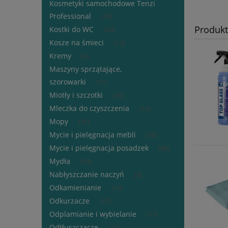
Kosmetyki samochodowe Tenzi
Professional
(74)
Produk
Kostki do WC
(30)
Kosze na śmieci
(12)
Kremy
(6)
Maszyny sprzątające,
szorowarki
(11)
Miotły i szczotki
(35)
Mleczka do czyszczenia
(10)
Mopy
(35)
Mycie i pielęgnacja mebli
(30)
Mycie i pielęgnacja posadzek
(86)
Mydła
(50)
Nabłyszczanie naczyń
(8)
Odkamienianie
(15)
Odkurzacze
(17)
Odplamianie i wybielanie
(17)
Odtłuszczacze
(25)