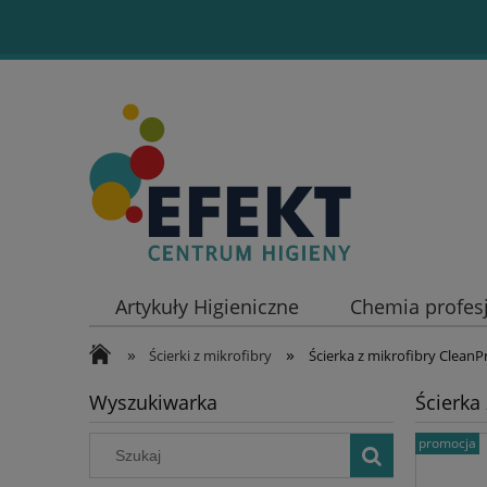
Artykuły Higieniczne
Chemia profes
»
»
Ścierki z mikrofibry
Ścierka z mikrofibry Clean
Wyszukiwarka
Ścierka
promocja