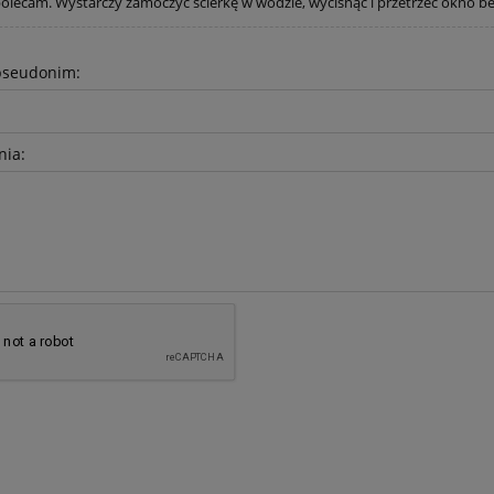
olecam. Wystarczy zamoczyć ścierkę w wodzie, wycisnąć i przetrzeć okno b
pseudonim:
nia: