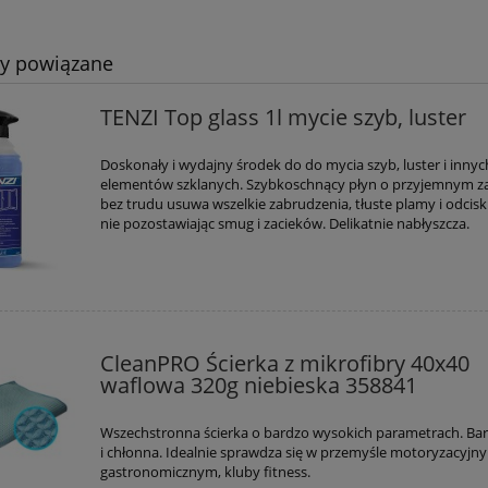
ty powiązane
TENZI Top glass 1l mycie szyb, luster
Doskonały i wydajny środek do do mycia szyb, luster i innyc
elementów szklanych. Szybkoschnący płyn o przyjemnym 
bez trudu usuwa wszelkie zabrudzenia, tłuste plamy i odcisk
nie pozostawiając smug i zacieków. Delikatnie nabłyszcza.
CleanPRO Ścierka z mikrofibry 40x40
waflowa 320g niebieska 358841
Wszechstronna ścierka o bardzo wysokich parametrach. Ba
i chłonna. Idealnie sprawdza się w przemyśle motoryzacyjn
gastronomicznym, kluby fitness.