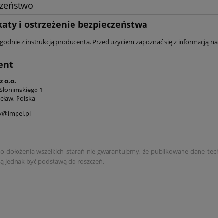
czeństwo
katy i ostrzeżenie bezpieczeństwa
godnie z instrukcją producenta. Przed użyciem zapoznać się z informacją na 
ent
z o.o.
Słonimskiego 1
cław, Polska
y@impel.pl
 dołożenia wszelkich starań nie gwarantujemy, że publikowane dane techni
 jednak być podstawą do roszczeń.