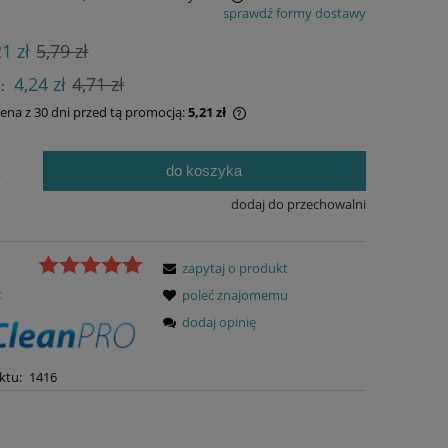
sprawdź formy dostawy
 nie zawiera ewentualnych kosztów
21 zł
5,79 zł
ności
4,24 zł
4,71 zł
:
cena z 30 dni przed tą promocją:
5,21 zł
li produkt jest sprzedawany krócej niż
do koszyka
.
ni, wyświetlana jest najniższa cena od
entu, kiedy produkt pojawił się w
dodaj do przechowalni
zedaży.
zapytaj o produkt
:
poleć znajomemu
dodaj opinię
ktu:
1416