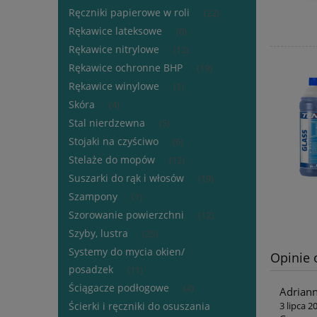
Ręczniki papierowe w roli
(22)
Rękawice lateksowe
(0)
Rękawice nitrylowe
(12)
Rękawice ochronne BHP
(19)
Rękawice winylowe
(1)
Skóra
(4)
Stal nierdzewna
(5)
Stojaki na czyściwo
(6)
Stelaże do mopów
(12)
Suszarki do rąk i włosów
(19)
Szampony
(1)
Szorowanie powierzchni
(12)
Szyby, lustra
(25)
Systemy do mycia okien/
Opinie 
posadzek
(11)
Ściągacze podłogowe
(4)
Adrian
3 lipca 2
Ścierki i ręczniki do osuszania