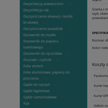
Dezynfekcja powierzchni
(9)
Ścierka z m
Dezynfekcja rąk
(3)
szyb, okie
Doczyszczanie elewacji i kostki
powodzenie
brukowej
(24)
Doczyszczanie posadzek
(25)
SPECYFIKA
Dozowniki do mydła
(6)
Rozmiar: 
Dozowniki do papieru
toaletowego
(2)
Kolor: nieb
Dozowniki do ręczników
(5)
Druciaki i czyściki
(5)
Koszty
Folie stretch
(2)
Folie aluminiowe, papiery do
Paczkoma
pieczenia
(3)
Gąbki do naczyń
(6)
Kurier I
Gąbki kąpielowe
(2)
Kurier DP
Gąbki samochodowe
(0)
Kije
(14)
Odbiór os