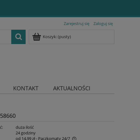
Zarejestruj się
Zaloguj się
Koszyk:
(pusty)
KONTAKT
AKTUALNOŚCI
358660
ć:
duża ilość
:
24 godziny
od 14,99 zł
- Paczkomaty 24/7