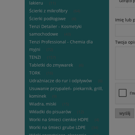
Gorąco p
lakieru
(11)
Ścierki z mikrofibry
(64)
Ścierki podłogowe
(6)
Imię lub 
Tenzi Detailer - Kosmetyki
samochodowe
(43)
Tenzi Professional - Chemia dla
Twoja opi
myjni
(72)
TENZI
(157)
Tabletki do zmywarek
(6)
TORK
(16)
Udrażniacze do rur i odpływów
(6)
Usuwanie przypaleń- piekarnik, grill,
kominek
(9)
Wiadra, miski
(15)
Wkładki do pisuarów
(12)
wyślij
Worki na śmieci cienkie HDPE
(4)
Worki na śmieci grube LDPE
(34)