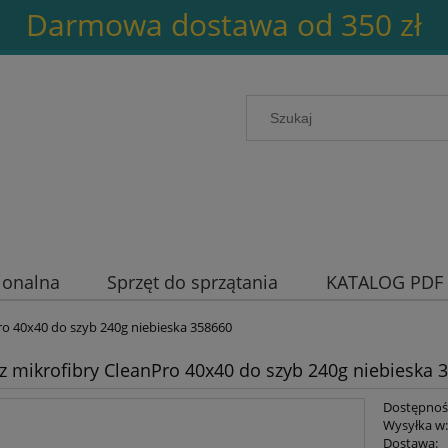
Darmowa dostawa od 350 zł
jonalna
Sprzęt do sprzątania
KATALOG PDF
Pro 40x40 do szyb 240g niebieska 358660
 z mikrofibry CleanPro 40x40 do szyb 240g niebieska 
Dostępnoś
Wysyłka w
Dostawa: