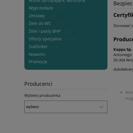
Wózki sprzątające, akcesoria
(13)
Bezpie
Wyprzedaże
(58)
Certyfi
Zestawy
(0)
Żele do WC
(25)
Stosować z
Żele i pasty BHP
(9)
Produc
Oferty specjalne
(468)
Sublinker
(3)
Kappa Sp. 
Nowości
Antoniego 
50-304 Wro
Promocje
dokdeliver
Producenci
Mimo
Wybierz producenta
mogą