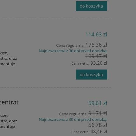
do koszyka
114,63 zł
176,36 zł
Cena regularna:
Najniższa cena z 30 dni przed obniżką:
kien,
109,17 zł
stra, oraz
93,20 zł
warantuje
Cena netto:
do koszyka
centrat
59,61 zł
91,71 zł
Cena regularna:
kien,
Najniższa cena z 30 dni przed obniżką:
stra, oraz
56,78 zł
warantuje
48,46 zł
Cena netto: