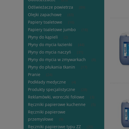
Odświeżacze powietrza
(89)
Olejki zapachowe
(83)
Papiery toaletowe
(16)
Papiery toaletowe jumbo
(18)
Płyny do kąpieli
(2)
Płyny do mycia łazienki
(44)
Płyny do mycia naczyń
(31)
Płyny do mycia w zmywarkach
(8)
Płyny do płukania tkanin
(17)
Pranie
(24)
Podkłady medyczne
(4)
Produkty specjalistyczne
(28)
Reklamówki, woreczki foliowe
(3)
Ręczniki papierowe kuchenne
(5)
Ręczniki papierowe
przemysłowe
(9)
Ręczniki papierowe typu ZZ
(20)