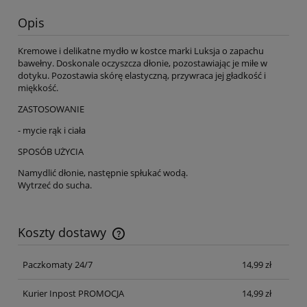
Opis
Kremowe i delikatne mydło w kostce marki Luksja o zapachu
bawełny. Doskonale oczyszcza dłonie, pozostawiając je miłe w
dotyku. Pozostawia skórę elastyczną, przywraca jej gładkość i
miękkość.
ZASTOSOWANIE
- mycie rąk i ciała
SPOSÓB UŻYCIA
Namydlić dłonie, następnie spłukać wodą.
Wytrzeć do sucha.
Koszty dostawy
Cena nie zawiera ewentualnych kosztów płatności
Paczkomaty 24/7
14,99 zł
Kurier Inpost PROMOCJA
14,99 zł