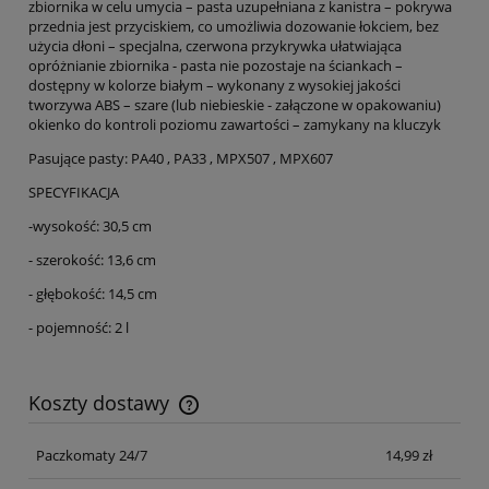
zbiornika w celu umycia – pasta uzupełniana z kanistra – pokrywa
przednia jest przyciskiem, co umożliwia dozowanie łokciem, bez
użycia dłoni – specjalna, czerwona przykrywka ułatwiająca
opróżnianie zbiornika - pasta nie pozostaje na ściankach –
dostępny w kolorze białym – wykonany z wysokiej jakości
tworzywa ABS – szare (lub niebieskie - załączone w opakowaniu)
okienko do kontroli poziomu zawartości – zamykany na kluczyk
Pasujące pasty: PA40 , PA33 , MPX507 , MPX607
SPECYFIKACJA
-wysokość: 30,5 cm
- szerokość: 13,6 cm
- głębokość: 14,5 cm
- pojemność: 2 l
Koszty dostawy
Cena nie zawiera ewentualnych kosztów płatności
Paczkomaty 24/7
14,99 zł