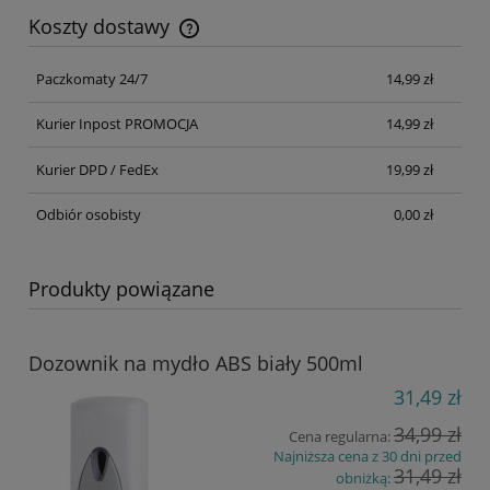
Koszty dostawy
Cena nie zawiera ewentualnych kosztów płatności
Paczkomaty 24/7
14,99 zł
Kurier Inpost PROMOCJA
14,99 zł
Kurier DPD / FedEx
19,99 zł
Odbiór osobisty
0,00 zł
Produkty powiązane
Dozownik na mydło ABS biały 500ml
31,49 zł
34,99 zł
Cena regularna:
Najniższa cena z 30 dni przed
31,49 zł
obniżką: