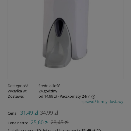
Dostępność:
średnia ilość
Wysyłka w:
24 godziny
Dostawa:
od 14,99 zł
- Paczkomaty 24/7
sprawdź formy dostawy
Cena nie zawiera ewentualnych kosztów płatności
31,49 zł
34,99 zł
Cena:
25,60 zł
28,45 zł
Cena netto:
Najniższa cena z 30 dni przed tą promocją:
31,49 zł