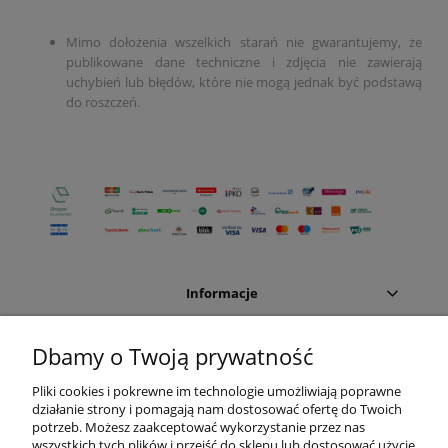
Mimo dołożenia wszelkich starań nie gwarantujemy, że
publikowane dane techniczne i zdjęcia nie zawierają
uchybień lub błędów, które nie mogą jednak być podstawą
do roszczeń.
Informacje
Moje konto
Dbamy o Twoją prywatność
Pliki cookies i pokrewne im technologie umożliwiają poprawne
Sklep internetowy:
działanie strony i pomagają nam dostosować ofertę do Twoich
potrzeb. Możesz zaakceptować wykorzystanie przez nas
Dział handlowy
wszystkich tych plików i przejść do sklepu lub dostosować użycie