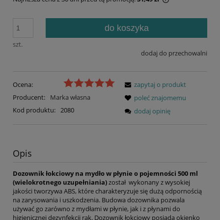
Jeżeli produkt j
30 dni, wyświetl
do koszyka
momentu, kiedy 
sprzedaży.
szt.
dodaj do przechowalni
Ocena:
zapytaj o produkt
Producent:
Marka własna
poleć znajomemu
Kod produktu:
2080
dodaj opinię
Opis
Dozownik łokciowy na mydło w płynie o pojemności 500 ml
(wielokrotnego uzupełniania)
został wykonany z wysokiej
jakości tworzywa ABS, które charakteryzuje się dużą odpornością
na zarysowania i uszkodzenia. Budowa dozownika pozwala
używać go zarówno z mydłami w płynie, jak i z płynami do
higienicznej dezynfekcji rąk. Dozownik łokciowy posiada okienko