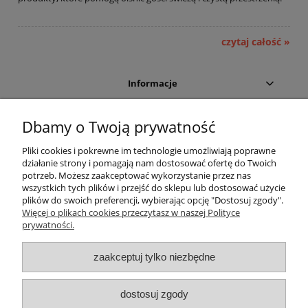
czytaj całość »
Informacje
Moje konto
Dbamy o Twoją prywatność
Pliki cookies i pokrewne im technologie umożliwiają poprawne
Sklep internetowy:
działanie strony i pomagają nam dostosować ofertę do Twoich
potrzeb. Możesz zaakceptować wykorzystanie przez nas
Dział handlowy
wszystkich tych plików i przejść do sklepu lub dostosować użycie
plików do swoich preferencji, wybierając opcję "Dostosuj zgody".
Więcej o plikach cookies przeczytasz w naszej Polityce
Dział handlowy:
prywatności.
Dane firmy:
zaakceptuj tylko niezbędne
dostosuj zgody
Centrum Higieny Efekt Sp. z o.o. | Tadeusza Boya Żeleńskiego