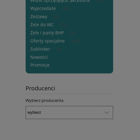
Wózki sprzątające, akcesoria
(13)
Wyprzedaże
(58)
Zestawy
(0)
Żele do WC
(25)
Żele i pasty BHP
(9)
Oferty specjalne
(468)
Sublinker
(3)
Nowości
Promocje
Producenci
Wybierz producenta