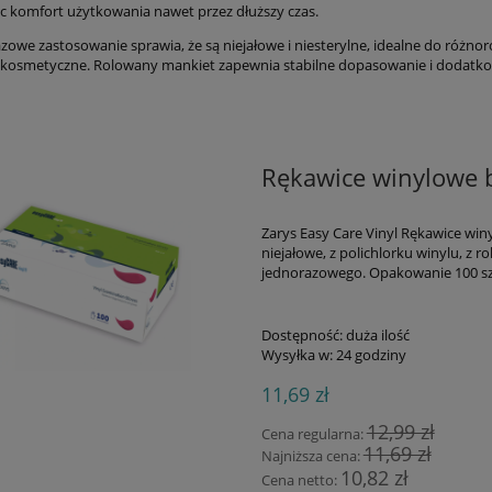
c komfort użytkowania nawet przez dłuższy czas.
azowe zastosowanie sprawia, że są niejałowe i niesterylne, idealne do różn
i kosmetyczne. Rolowany mankiet zapewnia stabilne dopasowanie i dodat
Rękawice winylowe b
Zarys Easy Care Vinyl Rękawice wi
niejałowe, z polichlorku winylu, z
jednorazowego. Opakowanie 100 sz
Dostępność:
duża ilość
Wysyłka w:
24 godziny
11,69 zł
12,99 zł
Cena regularna:
11,69 zł
Najniższa cena:
10,82 zł
Cena netto: