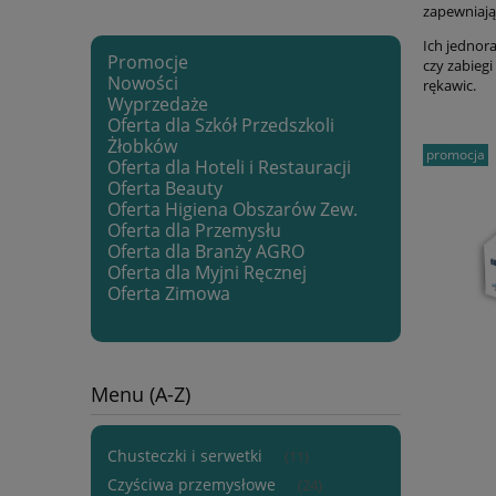
zapewniają
Ich jednor
Promocje
czy zabieg
Nowości
rękawic.
Wyprzedaże
Oferta dla Szkół Przedszkoli
Żłobków
promocja
Oferta dla Hoteli i Restauracji
Oferta Beauty
Oferta Higiena Obszarów Zew.
Oferta dla Przemysłu
Oferta dla Branży AGRO
Oferta dla Myjni Ręcznej
Oferta Zimowa
Menu (A-Z)
Chusteczki i serwetki
(11)
Czyściwa przemysłowe
(24)