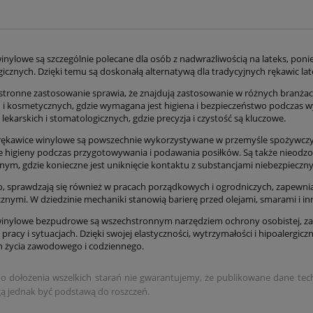
inylowe są szczególnie polecane dla osób z nadwrażliwością na lateks, poni
ergicznych. Dzięki temu są doskonałą alternatywą dla tradycyjnych rękawic 
stronne zastosowanie sprawia, że znajdują zastosowanie w różnych branżach
ch i kosmetycznych, gdzie wymagana jest higiena i bezpieczeństwo podczas 
lekarskich i stomatologicznych, gdzie precyzja i czystość są kluczowe.
rękawice winylowe są powszechnie wykorzystywane w przemyśle spożywczym,
 higieny podczas przygotowywania i podawania posiłków. Są także nieo
znym, gdzie konieczne jest uniknięcie kontaktu z substancjami niebezpieczn
 sprawdzają się również w pracach porządkowych i ogrodniczych, zapewni
znymi. W dziedzinie mechaniki stanowią barierę przed olejami, smarami i in
inylowe bezpudrowe są wszechstronnym narzędziem ochrony osobistej, za
pracy i sytuacjach. Dzięki swojej elastyczności, wytrzymałości i hipoalergi
h życia zawodowego i codziennego.
 dołożenia wszelkich starań nie gwarantujemy, że publikowane dane techni
 jednak być podstawą do roszczeń.