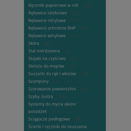
Ręczniki papierowe w roli
(22)
Rękawice lateksowe
(0)
Rękawice nitrylowe
(12)
Rękawice ochronne BHP
(19)
Rękawice winylowe
(1)
Skóra
(4)
Stal nierdzewna
(5)
Stojaki na czyściwo
(6)
Stelaże do mopów
(12)
Suszarki do rąk i włosów
(19)
Szampony
(1)
Szorowanie powierzchni
(12)
Szyby, lustra
(25)
Systemy do mycia okien/
posadzek
(11)
Ściągacze podłogowe
(4)
Ścierki i ręczniki do osuszania