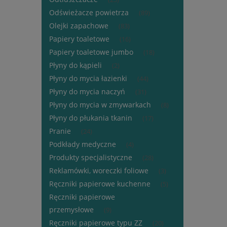
Odświeżacze powietrza
(89)
Olejki zapachowe
(83)
Papiery toaletowe
(16)
Papiery toaletowe jumbo
(18)
Płyny do kąpieli
(2)
Płyny do mycia łazienki
(44)
Płyny do mycia naczyń
(31)
Płyny do mycia w zmywarkach
(8)
Płyny do płukania tkanin
(17)
Pranie
(24)
Podkłady medyczne
(4)
Produkty specjalistyczne
(28)
Reklamówki, woreczki foliowe
(3)
Ręczniki papierowe kuchenne
(5)
Ręczniki papierowe
przemysłowe
(9)
Ręczniki papierowe typu ZZ
(20)