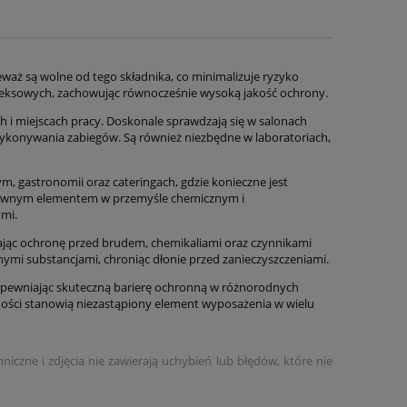
eważ są wolne od tego składnika, co minimalizuje ryzyko
lateksowych, zachowując równocześnie wysoką jakość ochrony.
 i miejscach pracy. Doskonale sprawdzają się w salonach
wykonywania zabiegów. Są również niezbędne w laboratoriach,
 gastronomii oraz cateringach, gdzie konieczne jest
dzownym elementem w przemyśle chemicznym i
ymi.
ając ochronę przed brudem, chemikaliami oraz czynnikami
nymi substancjami, chroniąc dłonie przed zanieczyszczeniami.
pewniając skuteczną barierę ochronną w różnorodnych
czności stanowią niezastąpiony element wyposażenia w wielu
czne i zdjęcia nie zawierają uchybień lub błędów, które nie