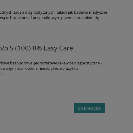
orodnych zadań diagnostycznych, takich jak badania medyczne
kową ochronę przed przypadkowym przemieszczeniem się
/p S (100) 8% Easy Care
nylowe bezpudrowe. Jednorazowe rękawice diagnostyczne -
 rolowanym mankietem, niesterylne, do użytku
t.
do koszyka