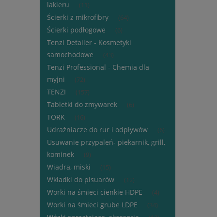
lakieru
(11)
Ścierki z mikrofibry
(64)
Ścierki podłogowe
(6)
Tenzi Detailer - Kosmetyki
samochodowe
(43)
Tenzi Professional - Chemia dla
myjni
(72)
TENZI
(157)
Tabletki do zmywarek
(6)
TORK
(16)
Udrażniacze do rur i odpływów
(6)
Usuwanie przypaleń- piekarnik, grill,
kominek
(9)
Wiadra, miski
(15)
Wkładki do pisuarów
(12)
Worki na śmieci cienkie HDPE
(4)
Worki na śmieci grube LDPE
(34)