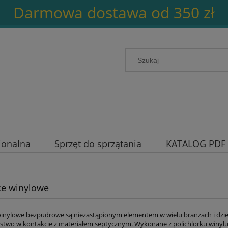
Darmowa dostawa od 350 zł
jonalna
Sprzęt do sprzątania
KATALOG PDF
ce winylowe
inylowe bezpudrowe są niezastąpionym elementem w wielu branżach i dzie
stwo w kontakcie z materiałem septycznym. Wykonane z polichlorku winylu, 