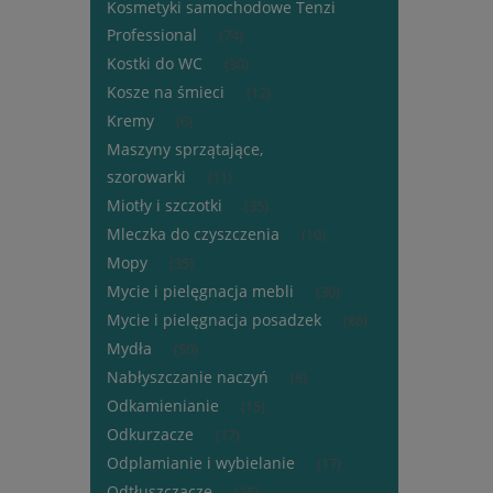
Kosmetyki samochodowe Tenzi
Professional
(74)
Kostki do WC
(30)
Kosze na śmieci
(12)
Kremy
(6)
Maszyny sprzątające,
szorowarki
(11)
Miotły i szczotki
(35)
Mleczka do czyszczenia
(10)
Mopy
(35)
Mycie i pielęgnacja mebli
(30)
Mycie i pielęgnacja posadzek
(86)
Mydła
(50)
Nabłyszczanie naczyń
(8)
Odkamienianie
(15)
Odkurzacze
(17)
Odplamianie i wybielanie
(17)
Odtłuszczacze
(25)