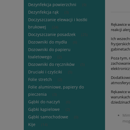
Dezynfekcja powierzchni
(9)
Dezynfekcja rąk
(3)
Doczyszczanie elewacji i kostki
Rękawice w
brukowej
(24)
reakcji al
Doczyszczanie posadzek
(25)
Ich wszech
Dozowniki do mydła
(6)
fryzjerski
gabinetach 
Dozowniki do papieru
toaletowego
(2)
Poza tym, 
zachowanie
Dozowniki do ręczników
(5)
elektronic
Druciaki i czyściki
(5)
Dodatkowo,
Folie stretch
(2)
atmosferyc
Folie aluminiowe, papiery do
Rękawice w
pieczenia
(3)
warunkach 
Gąbki do naczyń
dziedzinac
(6)
Gąbki kąpielowe
(2)
Mimo
Gąbki samochodowe
(0)
mogą
Kije
(14)